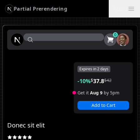
Partial Prerendering
Menu
0
Expires in
2 days
-
10
%
$
37.8
$
42
Get it
Aug 9
by 5pm
Add to Cart
Donec sit elit