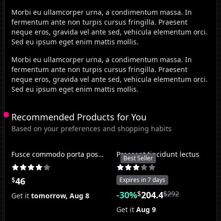
Morbi eu ullamcorper urna, a condimentum massa. In
fermentum ante non turpis cursus fringilla. Praesent
neque eros, gravida vel ante sed, vehicula elementum orci.
Sed eu ipsum eget enim mattis mollis.
Morbi eu ullamcorper urna, a condimentum massa. In
fermentum ante non turpis cursus fringilla. Praesent
neque eros, gravida vel ante sed, vehicula elementum orci.
Sed eu ipsum eget enim mattis mollis.
Recommended Products for You
Based on your preferences and shopping habits
Fusce commodo porta posuere
Praesent tincidunt lectus
Best Seller
$
46
Expires in
7 days
-
30
%
$
204.4
$
292
Get it
tomorrow,
Aug 8
Get it
Aug 9